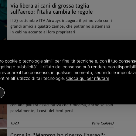
Via libera ai cani di grossa taglia
sull’aereo: l’Italia cambia le regole
Il 23 settembre ITA Airways inaugura il primo volo con i
grandi amici a quattro zampe, che potranno sistemarsi
in cabina accanto ai loro proprietari
22/09
Varie (Animali)
amo cookie o tecnologie simili per finalità tecniche e, con il tuo conse
eting e pubblicità”. Il rifiuto del consenso può rendere non disponibili 
o revocare il tuo consenso, in qualsiasi momento, secondo le impsotazi
ire all`utilizzo di tali tecnologie.
Clicca qui per rifiutare
Viaggi aerei, nel 2024 rubati o smarriti i
bagagli a oltre 4,7 milioni di viaggiatori
Cresce il numero di passeggeri italiani che si tutelano
con una polizza assicurativa che rimborsa, anche se solo
parzialmente, i costi dei beni persi
11/07
Varie (Salute)
Come in "Mamma ho riperso l'aereo":