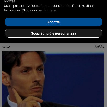
browser.
Usa il pulsante “Accetta” per acconsentire all`utilizzo di tali
tecnologie.
Clicca qui per rifiutare
Processo Ciro Grillo, proiettato in aula il video del
presunto stupro
Accetta
Le ultime sul processo a carico del figlio del fondatore del Movimento
5 Stelle
Scopri di più e personalizza
01/02
Politica