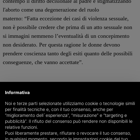
contempo il diritto decisionale al padre e stigmatizzando
l'aborto come una degenerazione del ruolo
materno: “Fatta eccezione dei casi di violenza sessuale,
non è possibile credere che prima di un atto sessuale non
si immagini nemmeno l’eventualità di un concepimento
non desiderato. Per questa ragione le donne devono
prendere coscienza tanto degli esiti quanto delle possibili
conseguenze, che vanno accettate”.
La spiegazione della Lega
Informativa
La controversia ha coinvolto direttamente
Simone Billi
,
Noi e terze parti selezionate utilizziamo cookie o tecnologie simili
per finalità tecniche e, con il tuo consenso, anche per
deputato della
Lega
e promotore dell'incontro, che ha
“miglioramento dell`esperienza”, “misurazione” e “targeting e
preso le distanze dalle dichiarazioni, sottolineando che
pubblicità”. Il rifiuto del consenso può rendere non disponibili le
relative funzioni.
non riflettono la posizione ufficiale del partito: "La Lega,
Puoi liberamente prestare, rifiutare o revocare il tuo consenso,
da sempre, si è battuta per la libertà di espressione delle
in qualsiasi momento, secondo le impsotazioni cookie del tuo