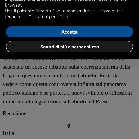
browser.
donne e quanto riportato è falso. Personalmente credo
Usa il pulsante “Accetta” per acconsentire all`utilizzo di tali
nella libertà di scelta e, soprattutto, le donne vittime di
tecnologie.
Clicca qui per rifiutare
violenza non possono essere utilizzate e strumentalizzate.
Per questo ribadisco ancora una volta che le donne
Accetta
devono poter decidere autonomamente. Io non ero
Scopri di più e personalizza
presente al convegno e, se fossi stato presente, avrei
sicuramente portato avanti le mie tesi". L'incidente ha
scatenato un acceso dibattito sulla coerenza interna della
Lega su questioni sensibili come l'
aborto
. Resta da
vedere come questa controversia influirà sul panorama
politico italiano e se porterà a nuovi sviluppi o riflessioni
in merito alla legislazione sull'aborto nel Paese.
Redazione
Italia