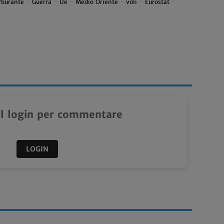
rburante
-
Guerra
-
Ue
-
Medio Oriente
-
voli
-
Eurostat
-
il login per commentare
LOGIN