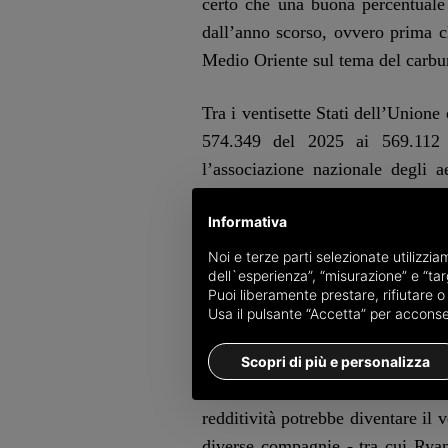
certo che una buona percentuale 
dall’anno scorso, ovvero prima c
Medio Oriente sul tema del carbur
Tra i ventisette Stati dell’Unione 
574.349 del 2025 ai 569.112 
l’associazione nazionale degli a
potrebbero essere interessati da 
Informativa
cherosene. L’Italia sembra quind
redditizia dell’anno del settore 
Noi e terze parti selezionate utilizzi
dell`esperienza”, “misurazione” e “targ
ancora sostenuta, favorita dal 
Puoi liberamente prestare, rifiutare 
dall’altro pesano gli attuali costi 
Usa il pulsante “Accetta” per acconsent
Sarà nel momento in cui le comp
Scopri di più e personalizza
come gestire i propri voli in 
redditività potrebbe diventare il 
diverse compagnie - tra cui Ryan