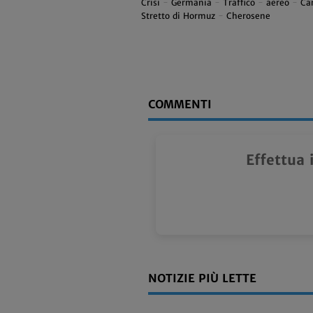
Crisi
-
Germania
-
Traffico
-
aereo
-
Ca
Stretto di Hormuz
-
Cherosene
COMMENTI
Effettua 
NOTIZIE PIÙ LETTE