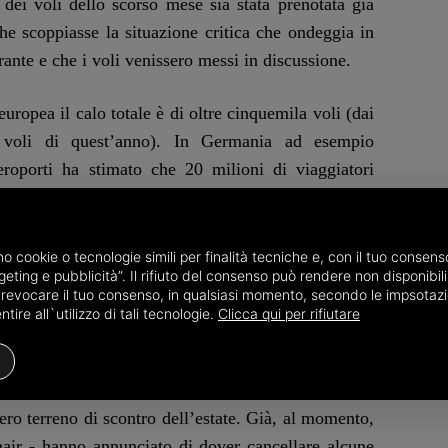
dei voli dello scorso mese sia stata prenotata già
he scoppiasse la situazione critica che ondeggia in
ante e che i voli venissero messi in discussione.
europea il calo totale è di oltre cinquemila voli (dai
voli di quest’anno). In Germania ad esempio
eroporti ha stimato che 20 milioni di viaggiatori
cancellazioni legate al forte aumento del prezzo del
i andare in controtendenza, favorendo la fase più
aereo. Però, se da un lato si fa spazio una domanda
amo cookie o tecnologie simili per finalità tecniche e, con il tuo conse
eting e pubblicità”. Il rifiuto del consenso può rendere non disponibili 
turismo e dal ritorno dei viaggi internazionali,
o revocare il tuo consenso, in qualsiasi momento, secondo le impsotazi
energetici.
ire all`utilizzo di tali tecnologie.
Clicca qui per rifiutare
agnie dovranno fronteggiare la crisi e deciderere
maniera da mantenere spese sostenibili, che la
vero terreno di scontro dell’estate. Già, al momento,
air - hanno annunciato di dover cancellare alcune