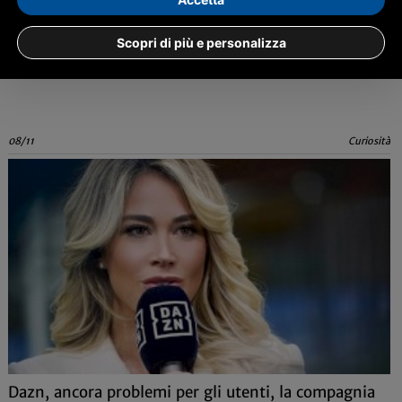
Torino, ecco le prime lauree in Circo contemporaneo
Scopri di più e personalizza
I primi sette laureati hanno discusso la loro tesi nel corso triennale
mutuato dal Dams
08/11
Curiosità
Dazn, ancora problemi per gli utenti, la compagnia