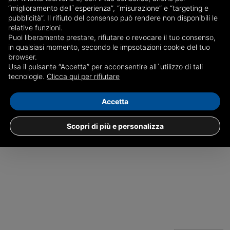
volte oggetto di interventi. Dall’appartamento si sentivano
“miglioramento dell`esperienza”, “misurazione” e “targeting e
pubblicità”. Il rifiuto del consenso può rendere non disponibili le
provenire urla, le forze di polizia avevano bussato spesso
relative funzioni.
a quella porta.
Puoi liberamente prestare, rifiutare o revocare il tuo consenso,
in qualsiasi momento, secondo le impsotazioni cookie del tuo
Redazione
browser.
Usa il pulsante “Accetta” per acconsentire all`utilizzo di tali
tecnologie.
Clicca qui per rifiutare
Italia
Accetta
Scopri di più e personalizza