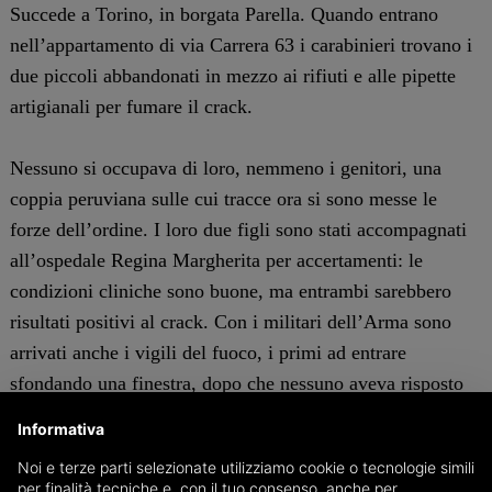
Succede a Torino, in borgata Parella. Quando entrano
nell’appartamento di via Carrera 63 i carabinieri trovano i
due piccoli abbandonati in mezzo ai rifiuti e alle pipette
artigianali per fumare il crack.
Nessuno si occupava di loro, nemmeno i genitori, una
coppia peruviana sulle cui tracce ora si sono messe le
forze dell’ordine. I loro due figli sono stati accompagnati
all’ospedale Regina Margherita per accertamenti: le
condizioni cliniche sono buone, ma entrambi sarebbero
risultati positivi al crack. Con i militari dell’Arma sono
arrivati anche i vigili del fuoco, i primi ad entrare
sfondando una finestra, dopo che nessuno aveva risposto
al telefono.
Informativa
Noi e terze parti selezionate utilizziamo cookie o tecnologie simili
I vicini raccontano di una situazione di degrado già più
per finalità tecniche e, con il tuo consenso, anche per