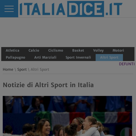
Atletica
Calcio
Ciclismo
Basket
Volley
Motori
Pallapugno
Arti Marziali
Sport Invernali
Altri Sport
DEFUNTI
Home
\
Sport
\ Altri Sport
Notizie di Altri Sport in Italia