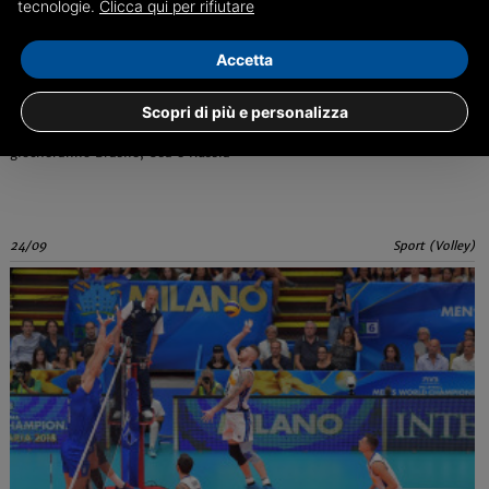
tecnologie.
Clicca qui per rifiutare
Accetta
Volley: Italia nel girone con Polonia e Serbia
Scopri di più e personalizza
Sorteggio fortunato per i ragazzi di Blengini. Nell'altra Pool
giocheranno Brasile, Usa e Russia
24/09
Sport (Volley)