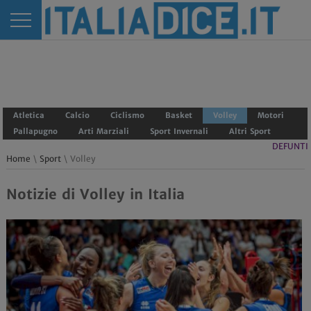
Atletica
Calcio
Ciclismo
Basket
Volley
Motori
Pallapugno
Arti Marziali
Sport Invernali
Altri Sport
DEFUNTI
Home
\
Sport
\ Volley
Notizie di Volley in Italia