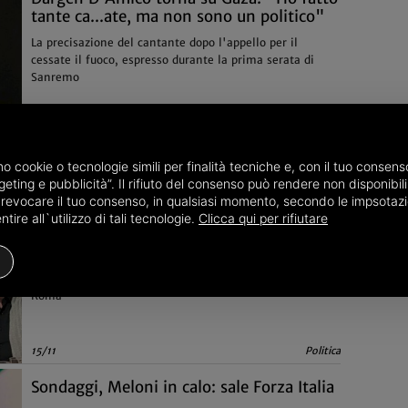
tante ca...ate, ma non sono un politico"
La precisazione del cantante dopo l'appello per il
cessate il fuoco, espresso durante la prima serata di
Sanremo
07/02
Attualità
amo cookie o tecnologie simili per finalità tecniche e, con il tuo conse
eting e pubblicità”. Il rifiuto del consenso può rendere non disponibili 
o revocare il tuo consenso, in qualsiasi momento, secondo le impsotazi
ire all`utilizzo di tali tecnologie.
Clicca qui per rifiutare
Forum per l’indipendenza italiana di
Alemanno
L’evento organizzato da Gianni Alemanno, ex sindaco di
Roma
15/11
Politica
Sondaggi, Meloni in calo: sale Forza Italia