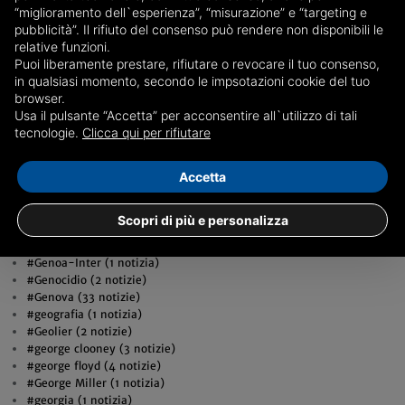
#Generazione Alpha (2 notizie)
“miglioramento dell`esperienza”, “misurazione” e “targeting e
#Generazione Z (2 notizie)
pubblicità”. Il rifiuto del consenso può rendere non disponibili le
#Generazione Zeta (1 notizia)
relative funzioni.
#Generazioni (1 notizia)
Puoi liberamente prestare, rifiutare o revocare il tuo consenso,
#genere (1 notizia)
in qualsiasi momento, secondo le impsotazioni cookie del tuo
#Generi (1 notizia)
browser.
#genero (1 notizia)
Usa il pulsante “Accetta” per acconsentire all`utilizzo di tali
#generosità (1 notizia)
tecnologie.
Clicca qui per rifiutare
#Genetica (1 notizia)
#genitore (1 notizia)
Accetta
#Genitori (6 notizie)
#genitorialità (2 notizie)
#Gennaio (1 notizia)
Scopri di più e personalizza
#Gennarino De Fabio (1 notizia)
#Gennaro Gattuso (5 notizie)
#Genoa-Inter (1 notizia)
#Genocidio (2 notizie)
#Genova (33 notizie)
#geografia (1 notizia)
#Geolier (2 notizie)
#george clooney (3 notizie)
#george floyd (4 notizie)
#George Miller (1 notizia)
#georgia (1 notizia)