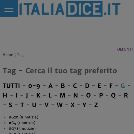
DEFUNTI
Home
\ Tag
Tag - Cerca il tuo tag preferito
TUTTI
-
0-9
-
A
-
B
-
C
-
D
-
E
-
F
-
G
-
H
-
I
-
J
-
K
-
L
-
M
-
N
-
O
-
P
-
Q
-
R
-
S
-
T
-
U
-
V
-
W
-
X
-
Y
-
Z
#G20 (8 notizie)
#G4 (1 notizia)
#G7 (5 notizie)