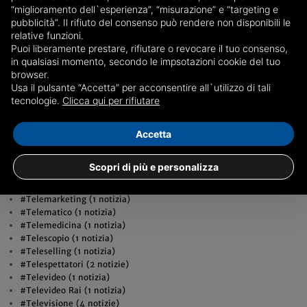
#tecnici (1 notizia)
“miglioramento dell`esperienza”, “misurazione” e “targeting e
#Tecnico (1 notizia)
pubblicità”. Il rifiuto del consenso può rendere non disponibili le
#tecnologia (14 notizie)
relative funzioni.
#TED (1 notizia)
Puoi liberamente prestare, rifiutare o revocare il tuo consenso,
#Tedesche (1 notizia)
in qualsiasi momento, secondo le impsotazioni cookie del tuo
#Tedeschi (1 notizia)
browser.
#Tedesco (1 notizia)
Usa il pulsante “Accetta” per acconsentire all`utilizzo di tali
#Tel Avis (1 notizia)
tecnologie.
Clicca qui per rifiutare
#Tel Aviv (3 notizie)
#telecamere (1 notizia)
Accetta
#Telefonia (2 notizie)
#telefonino (1 notizia)
#Telefono (1 notizia)
Scopri di più e personalizza
#Telefono Azzurro (1 notizia)
#Telegram (2 notizie)
#Telemarketing (1 notizia)
#Telematico (1 notizia)
#Telemedicina (1 notizia)
#Telescopio (1 notizia)
#Teleselling (1 notizia)
#Telespettatori (2 notizie)
#Televideo (1 notizia)
#Televideo Rai (1 notizia)
#Televisione (4 notizie)