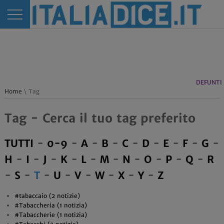
DEFUNTI
Home
\ Tag
Tag - Cerca il tuo tag preferito
TUTTI
-
0-9
-
A
-
B
-
C
-
D
-
E
-
F
-
G
-
H
-
I
-
J
-
K
-
L
-
M
-
N
-
O
-
P
-
Q
-
R
-
S
-
T
-
U
-
V
-
W
-
X
-
Y
-
Z
#tabaccaio (2 notizie)
#Tabaccheria (1 notizia)
#Tabaccherie (1 notizia)