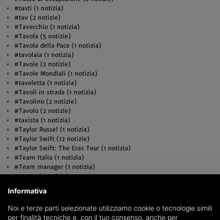
#tasti (1 notizia)
#tav (2 notizie)
#Tavecchio (1 notizia)
#Tavola (5 notizie)
#Tavola della Pace (1 notizia)
#tavolaia (1 notizia)
#Tavole (2 notizie)
#Tavole Mondiali (1 notizia)
#tavoletta (1 notizia)
#Tavoli in strada (1 notizia)
#Tavolino (2 notizie)
#Tavolo (2 notizie)
#taxista (1 notizia)
#Taylor Russel (1 notizia)
#Taylor Swift (12 notizie)
#Taylor Swift: The Eras Tour (1 notizia)
#Team Italia (1 notizia)
#Team manager (1 notizia)
#teaser (1 notizia)
#Teatri (2 notizie)
Informativa
#teatro (3 notizie)
#teatro bellini (1 notizia)
Noi e terze parti selezionate utilizziamo cookie o tecnologie simili
#Tecnica del buco (1 notizia)
per finalità tecniche e, con il tuo consenso, anche per