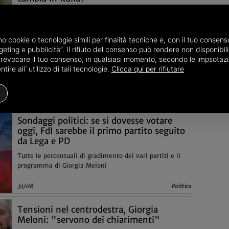
Pubblica Amministrazione e altre categorie dei
lavoratori, il Governo lavora per l'obbligo vaccinale ma
le opposizioni sono contrarie
amo cookie o tecnologie simili per finalità tecniche e, con il tuo conse
eting e pubblicità”. Il rifiuto del consenso può rendere non disponibili 
06/09
Politica
o revocare il tuo consenso, in qualsiasi momento, secondo le impsotazi
ire all`utilizzo di tali tecnologie.
Clicca qui per rifiutare
Sondaggi politici: se si dovesse votare
oggi, FdI sarebbe il primo partito seguito
da Lega e PD
Tutte le percentuali di gradimento dei vari partiti e il
programma di Giorgia Meloni
31/08
Politica
Tensioni nel centrodestra, Giorgia
Meloni: "servono dei chiarimenti"