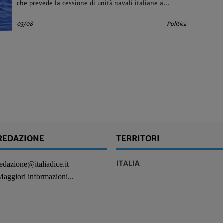
che prevede la cessione di unità navali italiane a
supporto della Guardia costiera libica
03/08
Politica
REDAZIONE
TERRITORI
ITALIA
redazione@italiadice.it
Maggiori informazioni...