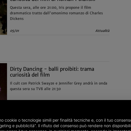
Questa sera, alle ore 21:00, Iris propone il film
drammatico tratto dall'omonimo romanzo di Charles
Dickens
05/01
Attualità
Dirty Dancing - balli proibiti: trama
curiosità del film
Il cult con Patrick Swayze e Jennifer Grey andrà in onda
questa sera su TV8 alle 21:30
03/01
Curiosità
E.T. l'extraterrestre stasera su Italia 1:
amo cookie o tecnologie simili per finalità tecniche e, con il tuo conse
trama, cast e curiosità
eting e pubblicità”. Il rifiuto del consenso può rendere non disponibili 