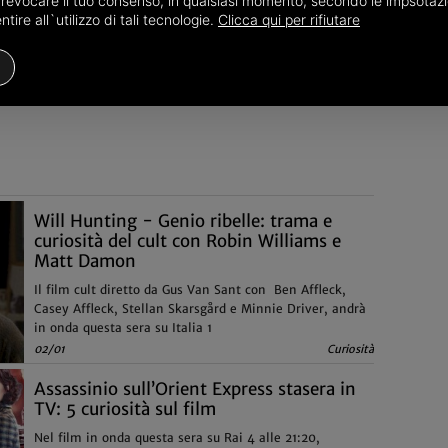
o revocare il tuo consenso, in qualsiasi momento, secondo le impsotazi
Il film di fantascienza di Steven Spielberg, vincitore di
ire all`utilizzo di tali tecnologie.
Clicca qui per rifiutare
quattro Premi Oscar, va in onda questa sera alle 21:20
03/01
Curiosità
Will Hunting - Genio ribelle: trama e
curiosità del cult con Robin Williams e
Matt Damon
Il film cult diretto da Gus Van Sant con Ben Affleck,
Casey Affleck, Stellan Skarsgård e Minnie Driver, andrà
in onda questa sera su Italia 1
02/01
Curiosità
Assassinio sull’Orient Express stasera in
TV: 5 curiosità sul film
Nel film in onda questa sera su Rai 4 alle 21:20,