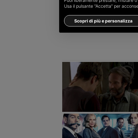
Puoi liberamente prestare, rifiutare 
Usa il pulsante “Accetta” per acconsent
Scopri di più e personalizza