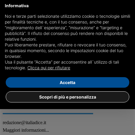
Informativa
Noi e terze parti selezionate utilizziamo cookie o tecnologie simili
per finalità tecniche e, con il tuo consenso, anche per
Il grande sogno di Hamleys in Italia va in frantumi
“miglioramento dell`esperienza”, “misurazione” e “targeting e
pubblicità”. Il rifiuto del consenso può rendere non disponibili le
Si conclude la favola del brand britannico di giochi più antico del
relative funzioni.
mondo arrivato nel Bel Paese meno di tre anni fa, che per contenere i
Puoi liberamente prestare, rifiutare o revocare il tuo consenso,
costi ha chiuso 29 negozi oltremanica
in qualsiasi momento, secondo le impsotazioni cookie del tuo
browser.
Usa il pulsante “Accetta” per acconsentire all`utilizzo di tali
05/02
Attualità
tecnologie.
Clicca qui per rifiutare
Accetta
Scopri di più e personalizza
REDAZIONE
Feed RSS
redazione@italiadice.it
Maggiori informazioni...