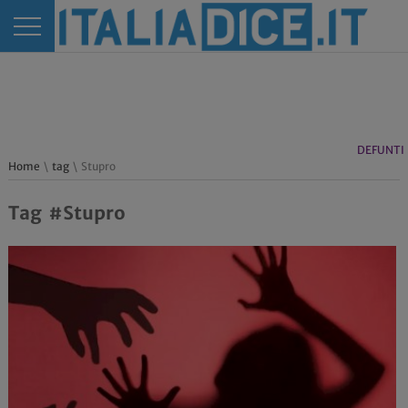
DEFUNTI
Home
\
tag
\ Stupro
Tag #Stupro