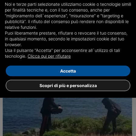
Presunto stupro di gruppo, Ciro Grillo
Noi e terze parti selezionate utilizziamo cookie o tecnologie simili
si difende: "Doveva essere un gioco"
per finalità tecniche e, con il tuo consenso, anche per
“miglioramento dell`esperienza”, “misurazione” e “targeting e
Interrogatorio del figlio del garante del M5S: "E' stato un rapporto
pubblicità”. Il rifiuto del consenso può rendere non disponibili le
consensuale, nessuna violenza"
relative funzioni.
Puoi liberamente prestare, rifiutare o revocare il tuo consenso,
in qualsiasi momento, secondo le impsotazioni cookie del tuo
13/05
Cronaca
browser.
Usa il pulsante “Accetta” per acconsentire all`utilizzo di tali
tecnologie.
Clicca qui per rifiutare
Accetta
Scopri di più e personalizza