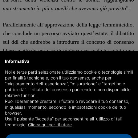
uno strumento in più a quelli che avevamo già previsto
”.
Parallelamente all’approvazione della legge femminicidio,
che conclude un percorso avviato quest’estate, il dibattito
sul ddl che andrebbe a introdurre il concetto di consenso
libero e attuale nei casi di violenza sessuale ha subito una
battuta d’arresto. In Senato, la maggioranza ha infatti
Informativa
chiesto ulteriori approfondimenti prima di procedere, una
Noi e terze parti selezionate utilizziamo cookie o tecnologie simili
decisione che ha provocato l’uscita dei gruppi di
per finalità tecniche e, con il tuo consenso, anche per
“miglioramento dell`esperienza”, “misurazione” e “targeting e
opposizione dalla commissione Giustizia, che
pubblicità”. Il rifiuto del consenso può rendere non disponibili le
consideravano questa approvazione estremamente
relative funzioni.
Puoi liberamente prestare, rifiutare o revocare il tuo consenso,
urgente.
in qualsiasi momento, secondo le impsotazioni cookie del tuo
browser.
“Sono venuta a fare il mio dovere
- precisa la segretaria
Usa il pulsante “Accetta” per acconsentire all`utilizzo di tali
tecnologie.
Clicca qui per rifiutare
del Pd, Elly Schlein -
a votare questo reato sul
femminicidio perchè sono una persona che rispetta gli