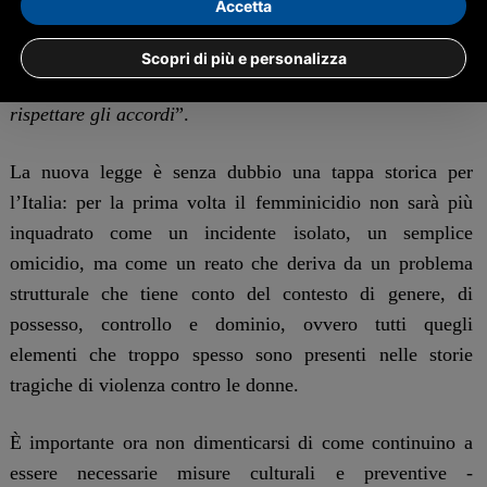
Accetta
accordi perchè penso che questo una forza responsabile
deve fare: cioè rispettare gli accordi. Auspico che anche
Scopri di più e personalizza
la presidente del Consiglio, Giorgia Meloni, faccia
rispettare gli accordi
”.
La nuova legge è senza dubbio una tappa storica per
l’Italia: per la prima volta il femminicidio non sarà più
inquadrato come un incidente isolato, un semplice
omicidio, ma come un reato che deriva da un problema
strutturale che tiene conto del contesto di genere, di
possesso, controllo e dominio, ovvero tutti quegli
elementi che troppo spesso sono presenti nelle storie
tragiche di violenza contro le donne.
È importante ora non dimenticarsi di come continuino a
essere necessarie misure culturali e preventive -