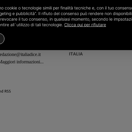
amo cookie o tecnologie simili per finalità tecniche e, con il tuo conse
eting e pubblicità”. Il rifiuto del consenso può rendere non disponibili 
o revocare il tuo consenso, in qualsiasi momento, secondo le impsotazi
ire all`utilizzo di tali tecnologie.
Clicca qui per rifiutare
REDAZIONE
TERRITORI
ITALIA
redazione@italiadice.it
Maggiori informazioni...
ed RSS