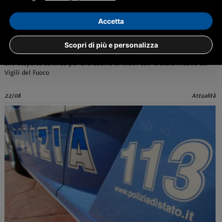
Accetta
'Ladri acrobati' intrappolati nell’appartamento
appena svaligiato
Scopri di più e personalizza
La Polizia di Stato arresta tre georgiani. Gli agenti li hanno fatti uscire
allo scoperto salendo per una decina di metri con la scala mobile dei
Vigili del Fuoco
22/08
Attualità