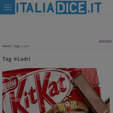
DEFUNTI
Home
\
tag
\ Ladri
Tag #Ladri