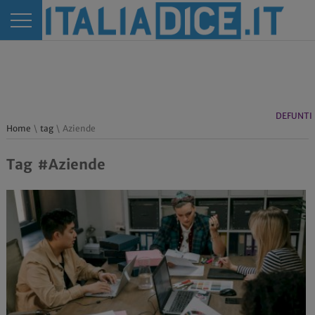
DEFUNTI
Home
\
tag
\ Aziende
Tag #Aziende