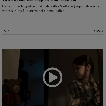
L'atteso film biografico diretto da Ridley Scott con Joaquin Phoenix e
Vanessa Kirby è in arrivo nei cinema italiani
17/11
Cultura