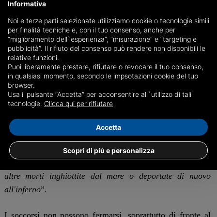
ne sono state individuate altre due; insieme presentavano
Informativa
complessivamente novantadue persone, tra cui ben
Noi e terze parti selezionate utilizziamo cookie o tecnologie simili
trentuno minorenni non accompagnati e sei donne, di cui
per finalità tecniche e, con il tuo consenso, anche per
“miglioramento dell`esperienza”, “misurazione” e “targeting e
una in avanzato stato di gravidanza. Il giorno dopo sono
pubblicità”. Il rifiuto del consenso può rendere non disponibili le
seguiti due ulteriori soccorsi, per un totale di
relative funzioni.
Puoi liberamente prestare, rifiutare o revocare il tuo consenso,
sessantacinque migranti tratti in salvo.
in qualsiasi momento, secondo le impsotazioni cookie del tuo
browser.
Beppe Caccia di Mediterranea mette in luce come “
molte
Usa il pulsante “Accetta” per acconsentire all`utilizzo di tali
tecnologie.
Clicca qui per rifiutare
persone soccorse portano su di sé i segni delle violenze e
delle torture subite nei campi di prigionia in Libia.
Accetta
Proprio nel giorno in cui il governo italiano rinnova il
famigerato memorandum di collaborazione con le milizie
Scopri di più e personalizza
libiche, siamo riusciti a evitare che altre 65 vite fossero
altre morti inghiottite dal mare o deportate di nuovo
all'inferno
”.
I soccorsi non possono fermarsi, soprattutto di fronte al