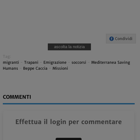
Condividi
ascolta la notizia
Tag:
migranti
-
Trapani
-
Emigrazione
-
soccorsi
-
Mediterranea Saving
Humans
-
Beppe Caccia
-
Missioni
COMMENTI
Effettua il login per commentare