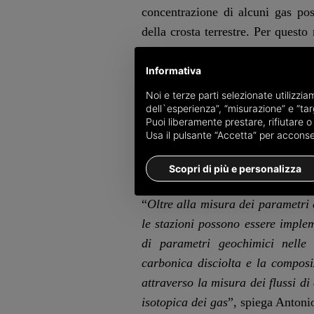
concentrazione di alcuni gas pos
della crosta terrestre. Per quest
di informazioni per comprendere
terremoti.
Informativa
Noi e terze parti selezionate utilizzi
Il progetto prevede l’installa
dell`esperienza”, “misurazione” e “targ
Puoi liberamente prestare, rifiutare 
strategiche delle regioni che sono 
Usa il pulsante “Accetta” per acconsent
I nuovi impianti saranno dotati di
dati in tempo reale e integrarli co
Scopri di più e personalizza
“
Oltre alla misura dei parametri c
le stazioni possono essere imple
di parametri geochimici nelle
carbonica disciolta e la composiz
attraverso la misura dei flussi d
isotopica dei gas
”, spiega Antonio