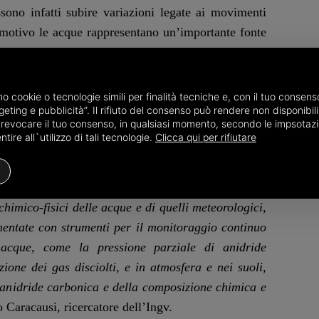
sono infatti subire variazioni legate ai movimenti
o motivo le acque rappresentano un’importante fonte
 meglio i processi che precedono e accompagnano i
amo cookie o tecnologie simili per finalità tecniche e, con il tuo conse
zione di nuove stazioni di monitoraggio in aree
eting e pubblicità”. Il rifiuto del consenso può rendere non disponibili 
o revocare il tuo consenso, in qualsiasi momento, secondo le impsotazi
caratterizzate da una significativa attività tettonica.
ire all`utilizzo di tali tecnologie.
Clicca qui per rifiutare
 sensori di ultima generazione in grado di acquisire
n quelli provenienti dalla rete sismica già operativa.
himico-fisici delle acque e di quelli meteorologici,
mentate con strumenti per il monitoraggio continuo
 acque, come la pressione parziale di anidride
ione dei gas disciolti, e in atmosfera e nei suoli,
i anidride carbonica e della composizione chimica e
 Caracausi, ricercatore dell’Ingv.