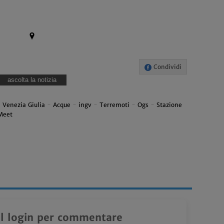
Condividi
ascolta la notizia
i Venezia Giulia
-
Acque
-
ingv
-
Terremoti
-
Ogs
-
Stazione
Meet
il login per commentare