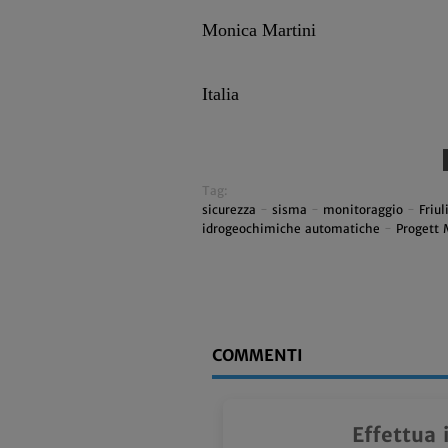
Monica Martini
Italia
Tag:
sicurezza
-
sisma
-
monitoraggio
-
Friul
idrogeochimiche automatiche
-
Progett 
COMMENTI
Effettua 