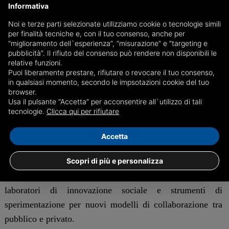
la misurazione dell’impatto sociale delle singole scelte.
Informativa
La trasformazione riguarda il modo in cui le fondazioni
Noi e terze parti selezionate utilizziamo cookie o tecnologie simili
per finalità tecniche e, con il tuo consenso, anche per
interpretano il proprio ruolo, in quanto sempre più
“miglioramento dell`esperienza”, “misurazione” e “targeting e
organizzazioni filantropiche passano da una logica
pubblicità”. Il rifiuto del consenso può rendere non disponibili le
puramente erogativa a una funzione di coordinamento e
relative funzioni.
Puoi liberamente prestare, rifiutare o revocare il tuo consenso,
attivazione di reti territoriali, mettendo in connessione
in qualsiasi momento, secondo le impsotazioni cookie del tuo
imprese, enti locali, università e Terzo Settore.
browser.
Usa il pulsante “Accetta” per acconsentire all`utilizzo di tali
tecnologie.
Clicca qui per rifiutare
Secondo gli esperti, la crescita della filantropia in Italia è
legata anche allo sviluppo del cosiddetto “secondo
Accetta
welfare”, cioè quell’insieme di interventi sociali finanziati
Scopri di più e personalizza
da soggetti privati che vanno a integrare l’azione
pubblica. In questo scenario, le fondazioni diventano
laboratori di innovazione sociale e strumenti di
sperimentazione per nuovi modelli di collaborazione tra
pubblico e privato.