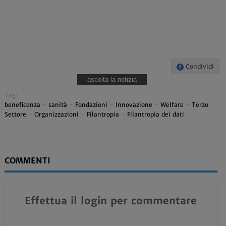
Condividi
ascolta la notizia
Tag:
beneficenza
-
sanità
-
Fondazioni
-
Innovazione
-
Welfare
-
Terzo
Settore
-
Organizzazioni
-
Filantropia
-
Filantropia dei dati
COMMENTI
Effettua il login per commentare