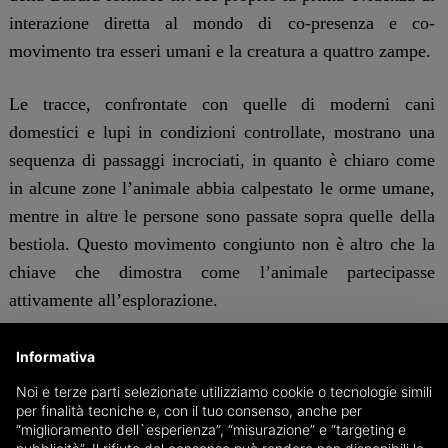
interazione diretta al mondo di co-presenza e co-
movimento tra esseri umani e la creatura a quattro zampe.
Le tracce, confrontate con quelle di moderni cani
domestici e lupi in condizioni controllate, mostrano una
sequenza di passaggi incrociati, in quanto è chiaro come
in alcune zone l’animale abbia calpestato le orme umane,
mentre in altre le persone sono passate sopra quelle della
bestiola. Questo movimento congiunto non è altro che la
chiave che dimostra come l’animale partecipasse
attivamente all’esplorazione.
Marco Romano, professore di Paleontologia presso il
Informativa
Dipartimento di Scienze della Terra di Sapienza
Noi e terze parti selezionate utilizziamo cookie o tecnologie simili
Università di Roma e coordinatore dello studio, spiega:
per finalità tecniche e, con il tuo consenso, anche per
“miglioramento dell`esperienza”, “misurazione” e “targeting e
“
Le nostre analisi indicano che tutte le impronte