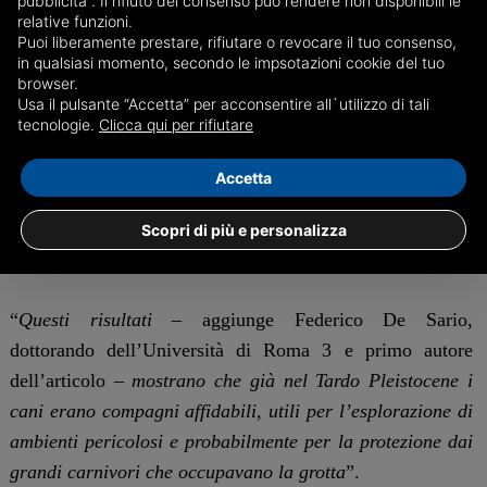
pubblicità”. Il rifiuto del consenso può rendere non disponibili le
appartengono a un unico individuo, un cane adulto di
relative funzioni.
Puoi liberamente prestare, rifiutare o revocare il tuo consenso,
circa 40 kg, alto quasi 70 cm al garrese, che seguiva da
in qualsiasi momento, secondo le impsotazioni cookie del tuo
vicino il gruppo umano. Le sovrapposizioni reciproche tra
browser.
Usa il pulsante “Accetta” per acconsentire all`utilizzo di tali
le impronte umane e canine rappresentano una prova
tecnologie.
Clicca qui per rifiutare
inequivocabile della contemporaneità e quindi della
relazione stretta fra i due. Per la prima volta possiamo
Accetta
osservare non solo la presenza del cane accanto agli
Scopri di più e personalizza
esseri umani, ma un momento preciso della loro stretta
interazione, cristallizzato nelle impronte
”.
“
Questi risultati
– aggiunge Federico De Sario,
dottorando dell’Università di Roma 3 e primo autore
dell’articolo –
mostrano che già nel Tardo Pleistocene i
cani erano compagni affidabili, utili per l’esplorazione di
ambienti pericolosi e probabilmente per la protezione dai
grandi carnivori che occupavano la grotta
”.