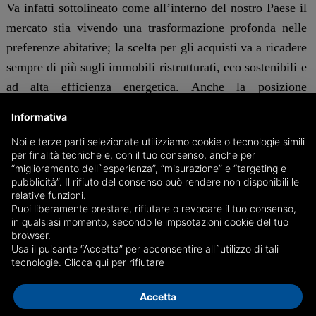
Va infatti sottolineato come all’interno del nostro Paese il
mercato stia vivendo una trasformazione profonda nelle
preferenze abitative; la scelta per gli acquisti va a ricadere
sempre di più sugli immobili ristrutturati, eco sostenibili e
ad alta efficienza energetica. Anche la posizione
dell’immobile è diventato un tema centrale tanto quanto
Informativa
quello della sostenibilità.
Noi e terze parti selezionate utilizziamo cookie o tecnologie simili
per finalità tecniche e, con il tuo consenso, anche per
La dinamica dei prezzi conferma le differenze ancora più
“miglioramento dell`esperienza”, “misurazione” e “targeting e
pubblicità”. Il rifiuto del consenso può rendere non disponibili le
marcate tra Italia ed Europa. Visto che all’interno della
relative funzioni.
penisola i valori immobiliari crescono a ritmo moderato,
Puoi liberamente prestare, rifiutare o revocare il tuo consenso,
in qualsiasi momento, secondo le impsotazioni cookie del tuo
la divergenza con le altre nazioni pesa sempre di più. La
browser.
scarsità di nuove costruzioni e la pressione della domanda
Usa il pulsante “Accetta” per acconsentire all`utilizzo di tali
stanno alimentando rincari molto più consistenti nei
tecnologie.
Clicca qui per rifiutare
mercati esteri. Il caso più emblematico è quello del
Accetta
Portogallo che ha registrato in un solo anno un aumento