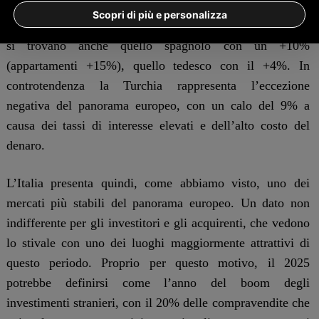
di prezzi delle abitazioni del 17% (appartamenti +20%).
Scopri di più e personalizza
Tra i mercati che sono stati soggetti a queste conseguenze
si trovano anche quello spagnolo con un +10%
(appartamenti +15%), quello tedesco con il +4%. In
controtendenza la Turchia rappresenta l’eccezione
negativa del panorama europeo, con un calo del 9% a
causa dei tassi di interesse elevati e dell’alto costo del
denaro.
L’Italia presenta quindi, come abbiamo visto, uno dei
mercati più stabili del panorama europeo. Un dato non
indifferente per gli investitori e gli acquirenti, che vedono
lo stivale con uno dei luoghi maggiormente attrattivi di
questo periodo. Proprio per questo motivo, il 2025
potrebbe definirsi come l’anno del boom degli
investimenti stranieri, con il 20% delle compravendite che