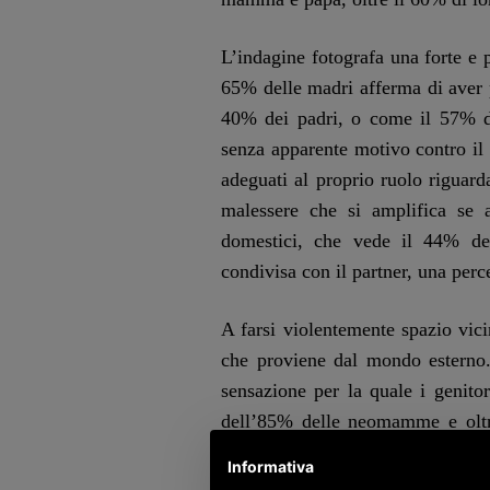
L’indagine fotografa una forte e p
65% delle madri afferma di aver p
40% dei padri, o come il 57% de
senza apparente motivo contro il 
adeguati al proprio ruolo riguar
malessere che si amplifica se a
domestici, che vede il 44% de
condivisa con il partner, una per
A farsi violentemente spazio vic
che proviene dal mondo esterno. 
sensazione per la quale i genitor
dell’85% delle neomamme e oltr
volta sotto esame. Tra chi viene
Informativa
ci sono i suoceri (47% per le don