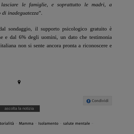
 lasciare le famiglie, e soprattutto le madri, a
o di inadeguatezza
”.
al sondaggio, il supporto psicologico gratuito è
ne e dal 6% degli uomini, un dato che testimonia
italiana non si sente ancora pronta a riconoscere e
Condividi
ascolta la notizia
torialità
-
Mamma
-
Isolamento
-
salute mentale
-