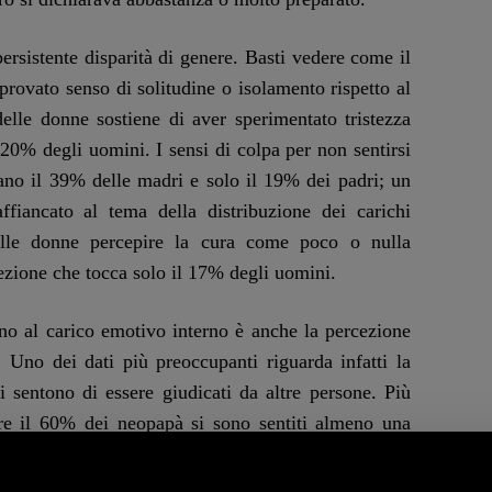
ersistente disparità di genere. Basti vedere come il
rovato senso di solitudine o isolamento rispetto al
lle donne sostiene di aver sperimentato tristezza
20% degli uomini. I sensi di colpa per non sentirsi
dano il 39% delle madri e solo il 19% dei padri; un
ffiancato al tema della distribuzione dei carichi
lle donne percepire la cura come poco o nulla
cezione che tocca solo il 17% degli uomini.
ino al carico emotivo interno è anche la percezione
Uno dei dati più preoccupanti riguarda infatti la
i sentono di essere giudicati da altre persone. Più
e il 60% dei neopapà si sono sentiti almeno una
 additato come principale “giudice”, al primo posto
ne, 30% per gli uomini), seguiti dalla società (45%