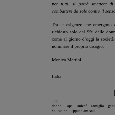
per tutti, si potrà smettere di
combattere da sole contro il sens
Tra le esigenze che emergono d
richiesto solo dal 9% delle don
come al giorno d’oggi la società 
nominare il proprio disagio.
Monica Martini
Italia
Tag:
donne
-
Papa
-
Unicef
-
Famiglia
-
geni
Solitudine
-
Eppur siam soli