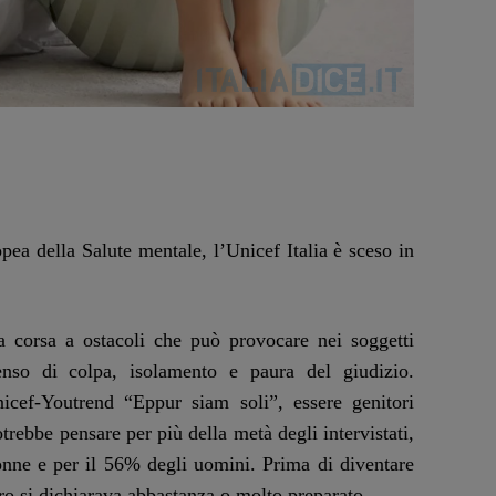
pea della Salute mentale, l’Unicef Italia è sceso in
a corsa a ostacoli che può provocare nei soggetti
senso di colpa, isolamento e paura del giudizio.
cef-Youtrend “Eppur siam soli”, essere genitori
potrebbe pensare per più della metà degli intervistati,
donne e per il 56% degli uomini. Prima di diventare
o si dichiarava abbastanza o molto preparato.