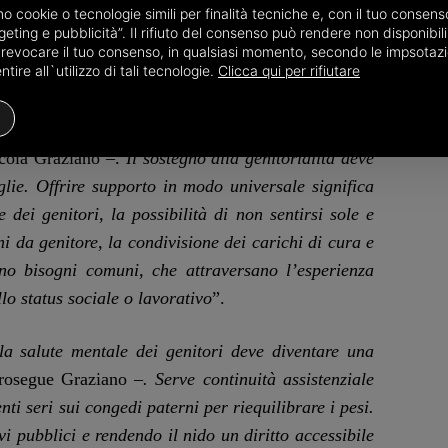
amo cookie o tecnologie simili per finalità tecniche e, con il tuo conse
e 35%). Anche gli operatori sanitari, come pediatri,
eting e pubblicità”. Il rifiuto del consenso può rendere non disponibili 
cepiti come fonte di giudizio dal 15% delle donne e
o revocare il tuo consenso, in qualsiasi momento, secondo le impsotazi
ire all`utilizzo di tali tecnologie.
Clicca qui per rifiutare
ono un importante spunto di riflessione
– commenta
Nicola Graziano –.
Il sostegno alla genitorialità deve
iglie. Offrire supporto in modo universale significa
 dei genitori, la possibilità di non sentirsi sole e
ni da genitore, la condivisione dei carichi di cura e
ono bisogni comuni, che attraversano l’esperienza
lo status sociale o lavorativo
”.
la salute mentale dei genitori deve diventare una
rosegue Graziano –
. Serve continuità assistenziale
ti seri sui congedi paterni per riequilibrare i pesi.
vi pubblici e rendendo il nido un diritto accessibile