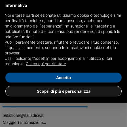
Informativa
Noi e terze parti selezionate utilizziamo cookie o tecnologie simili
per finalità tecniche e, con il tuo consenso, anche per
Usutu Virus, nuovi casi in Sardegna
“miglioramento dell`esperienza”, “misurazione” e “targeting e
pubblicità”. Il rifiuto del consenso può rendere non disponibili le
Nuove pericolose zanzare sono state ritrovate in Sardegna, la
relative funzioni.
situazione
Puoi liberamente prestare, rifiutare o revocare il tuo consenso,
in qualsiasi momento, secondo le impsotazioni cookie del tuo
browser.
Usa il pulsante “Accetta” per acconsentire all`utilizzo di tali
15/11
Attualità
tecnologie.
Clicca qui per rifiutare
Accetta
Scopri di più e personalizza
REDAZIONE
Feed RSS
redazione@italiadice.it
Maggiori informazioni...