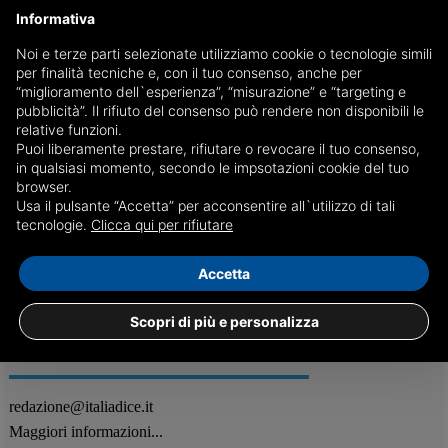
Informativa
Noi e terze parti selezionate utilizziamo cookie o tecnologie simili
per finalità tecniche e, con il tuo consenso, anche per
Avviata una petizione per ritirare l’Italia
“miglioramento dell`esperienza”, “misurazione” e “targeting e
dall’Eurovision 2026
pubblicità”. Il rifiuto del consenso può rendere non disponibili le
relative funzioni.
Usb-Rai lancia una campagna di firme in vista del contest che si terrà
Puoi liberamente prestare, rifiutare o revocare il tuo consenso,
a maggio a Vienna, segno di protesta per la confermata presenza
in qualsiasi momento, secondo le impsotazioni cookie del tuo
dell’Israele alla competizione
browser.
Usa il pulsante “Accetta” per acconsentire all`utilizzo di tali
22/12
Attualità
tecnologie.
Clicca qui per rifiutare
Accetta
Scopri di più e personalizza
REDAZIONE
Feed RSS
redazione@italiadice.it
Maggiori informazioni...