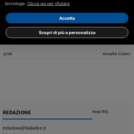
tecnologie.
Clicca qui per rifiutare
L'opinione: chi ha paura della bestemmia di
Accetta
Mandragora?
Parafrasando la frase pronunciata da Cavour 157 anni fa 'Libera Chiesa
Scopri di più e personalizza
in libero Calcio' potremmo finalmente giungere alla secolarizzazione
delle bestemmie sui campi da pallone
31/08
Attualità (Calcio)
REDAZIONE
Feed RSS
redazione@italiadice.it