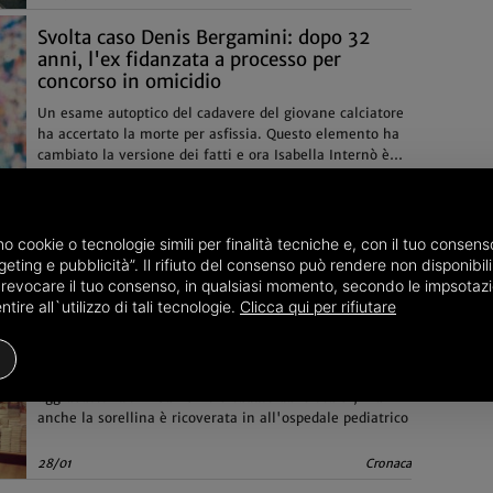
Svolta caso Denis Bergamini: dopo 32
anni, l'ex fidanzata a processo per
concorso in omicidio
Un esame autoptico del cadavere del giovane calciatore
ha accertato la morte per asfissia. Questo elemento ha
cambiato la versione dei fatti e ora Isabella Internò è
sotto processo. La prima udienza si terrà il prossimo 25
21/09
Cronaca
ottobre
amo cookie o tecnologie simili per finalità tecniche e, con il tuo conse
eting e pubblicità”. Il rifiuto del consenso può rendere non disponibili 
o revocare il tuo consenso, in qualsiasi momento, secondo le impsotazi
ire all`utilizzo di tali tecnologie.
Clicca qui per rifiutare
Bimbo ucciso a Napoli, fermato il
compagno della madre
L'uomo, 24 anni, è accusato di omicidio volontario
aggravato. Lui: 'Il bambino è caduto dalle scale', ma
anche la sorellina è ricoverata in all'ospedale pediatrico
28/01
Cronaca