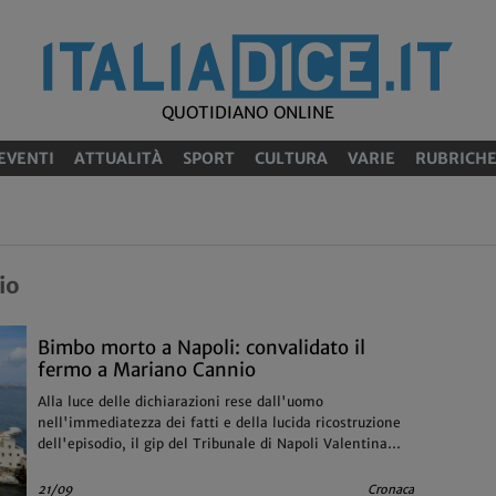
QUOTIDIANO ONLINE
EVENTI
ATTUALITÀ
SPORT
CULTURA
VARIE
RUBRICH
io
Bimbo morto a Napoli: convalidato il
fermo a Mariano Cannio
Alla luce delle dichiarazioni rese dall'uomo
nell'immediatezza dei fatti e della lucida ricostruzione
dell'episodio, il gip del Tribunale di Napoli Valentina
Gallo ha disposto la custodia cautelare in carcere
dell'indagato
21/09
Cronaca