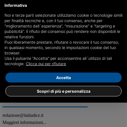
Informativa
Noi e terze parti selezionate utilizziamo cookie o tecnologie simili
per finalità tecniche e, con il tuo consenso, anche per
Tre ricercatori italiani voleranno nello spazio a fine
“miglioramento dell`esperienza”, “misurazione” e “targeting e
settembre: primi in Europa per questo tipo di
pubblicità”. Il rifiuto del consenso può rendere non disponibili le
missione
relative funzioni.
Puoi liberamente prestare, rifiutare o revocare il tuo consenso,
Un equipaggio italiano sarà il primo in Europa ad essere ospitato sul
in qualsiasi momento, secondo le impsotazioni cookie del tuo
volo Unity23 dello SpaceShip2. La partenza potrebbe essere ritardata a
browser.
causa dagli accertamenti sullo spazioplano della Virgin Galactic
Usa il pulsante “Accetta” per acconsentire all`utilizzo di tali
03/09
Attualità
tecnologie.
Clicca qui per rifiutare
Accetta
Scopri di più e personalizza
REDAZIONE
Feed RSS
redazione@italiadice.it
Maggiori informazioni...