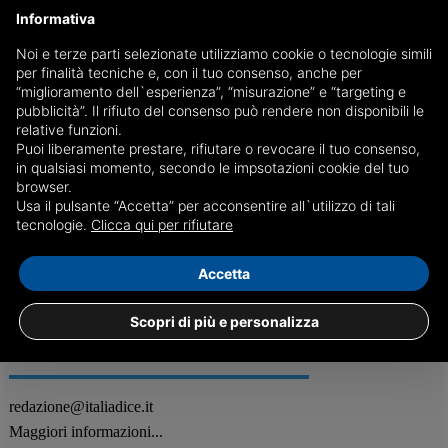
Informativa
Noi e terze parti selezionate utilizziamo cookie o tecnologie simili
per finalità tecniche e, con il tuo consenso, anche per
Stop al fermo, riecco il pesce fresco sull'Adriatico
“miglioramento dell`esperienza”, “misurazione” e “targeting e
pubblicità”. Il rifiuto del consenso può rendere non disponibili le
Tornano in mare i pescherecci per rifornire i mercati, la filiera e la
relative funzioni.
ristorazione di pescato fresco
Puoi liberamente prestare, rifiutare o revocare il tuo consenso,
in qualsiasi momento, secondo le impsotazioni cookie del tuo
browser.
Usa il pulsante “Accetta” per acconsentire all`utilizzo di tali
24/09
Attualità
tecnologie.
Clicca qui per rifiutare
Accetta
Scopri di più e personalizza
REDAZIONE
Feed RSS
redazione@italiadice.it
Maggiori informazioni...