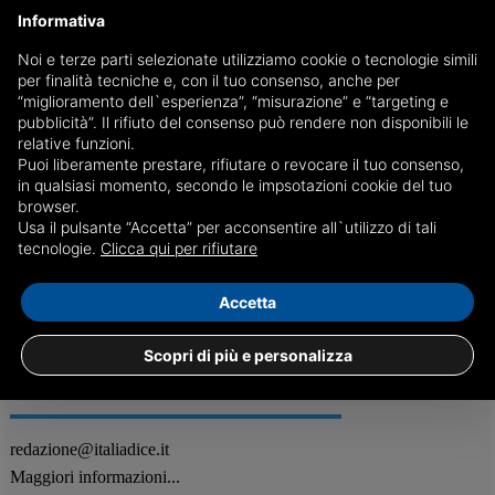
Informativa
Noi e terze parti selezionate utilizziamo cookie o tecnologie simili
per finalità tecniche e, con il tuo consenso, anche per
“Admin” è ufficialmente la regina delle password in
“miglioramento dell`esperienza”, “misurazione” e “targeting e
Italia
pubblicità”. Il rifiuto del consenso può rendere non disponibili le
relative funzioni.
I dati NordPass per il 2025 registrano una mancanza di sicurezza,
Puoi liberamente prestare, rifiutare o revocare il tuo consenso,
causata dalla scelta di credenziali semplici, che espone troppo spesso
in qualsiasi momento, secondo le impsotazioni cookie del tuo
alla cybercriminalità
browser.
Usa il pulsante “Accetta” per acconsentire all`utilizzo di tali
21/11
Varie
tecnologie.
Clicca qui per rifiutare
Accetta
Scopri di più e personalizza
REDAZIONE
Feed RSS
redazione@italiadice.it
Maggiori informazioni...