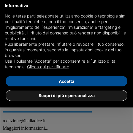
Informativa
Noi e terze parti selezionate utilizziamo cookie o tecnologie simili
per finalità tecniche e, con il tuo consenso, anche per
Cagliari: adescava minori sulle chat, arrestato
“miglioramento dell`esperienza”, “misurazione” e “targeting e
pubblicità”. Il rifiuto del consenso può rendere non disponibili le
L’uomo, un 28enne di Cagliari, è stato fermato dagli agenti della
relative funzioni.
Polizia postale per detenzione di materiale pedopornografico,
Puoi liberamente prestare, rifiutare o revocare il tuo consenso,
pornografia minorile e adescamento di minorenni
in qualsiasi momento, secondo le impsotazioni cookie del tuo
browser.
Usa il pulsante “Accetta” per acconsentire all`utilizzo di tali
10/01
Attualità
tecnologie.
Clicca qui per rifiutare
Accetta
Scopri di più e personalizza
REDAZIONE
Feed RSS
redazione@italiadice.it
Maggiori informazioni...