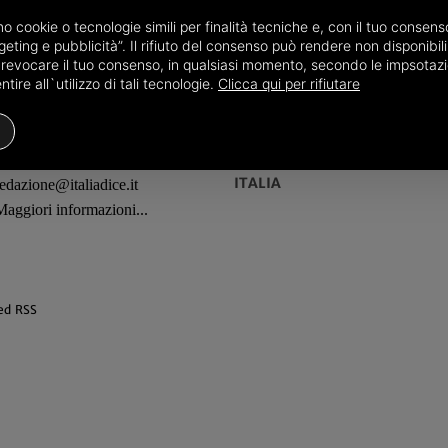
amo cookie o tecnologie simili per finalità tecniche e, con il tuo conse
eting e pubblicità”. Il rifiuto del consenso può rendere non disponibili 
o revocare il tuo consenso, in qualsiasi momento, secondo le impsotazi
ire all`utilizzo di tali tecnologie.
Clicca qui per rifiutare
REDAZIONE
TERRITORI
ITALIA
redazione@italiadice.it
Maggiori informazioni...
ed RSS