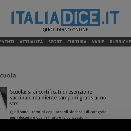
QUOTIDIANO ONLINE
EVENTI
ATTUALITÀ
SPORT
CULTURA
VARIE
RUBRICH
scuola
Scuola: si ai certificati di esenzione
vaccinale ma niente tamponi gratis ai no
vax
Quali sono i termini degli accordi sindacali di categoria
per i docenti e quali i limiti e le concessioni
16/08
Attualità