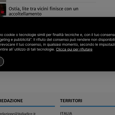
Ostia, lite tra vicini finisce con un
accoltellamento
I Carabinieri hanno arrestato un 42enne marocchino,
senza fissa dimora e con precedenti, ritenuto
responsabile del tentato omicidio di un altro cittadino
amo cookie o tecnologie simili per finalità tecniche e, con il tuo conse
straniero, 38enne romeno, anche lui senza fissa dimora
eting e pubblicità”. Il rifiuto del consenso può rendere non disponibili 
30/10
Cronaca
o revocare il tuo consenso, in qualsiasi momento, secondo le impsotazi
ire all`utilizzo di tali tecnologie.
Clicca qui per rifiutare
REDAZIONE
TERRITORI
ITALIA
redazione@italiadice.it