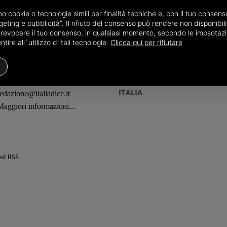
amo cookie o tecnologie simili per finalità tecniche e, con il tuo conse
eting e pubblicità”. Il rifiuto del consenso può rendere non disponibili 
o revocare il tuo consenso, in qualsiasi momento, secondo le impsotazi
ire all`utilizzo di tali tecnologie.
Clicca qui per rifiutare
REDAZIONE
TERRITORI
ITALIA
redazione@italiadice.it
Maggiori informazioni...
ed RSS