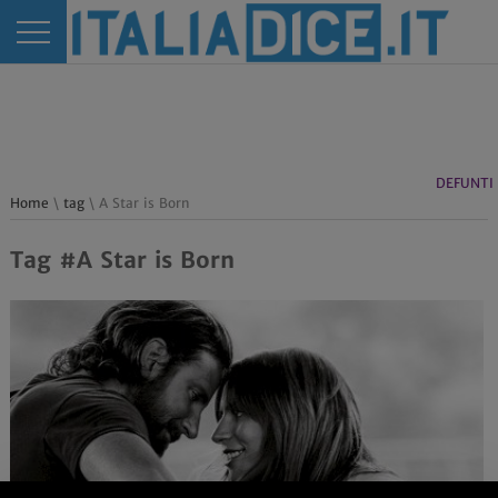
DEFUNTI
Home
\
tag
\ A Star is Born
Tag #A Star is Born