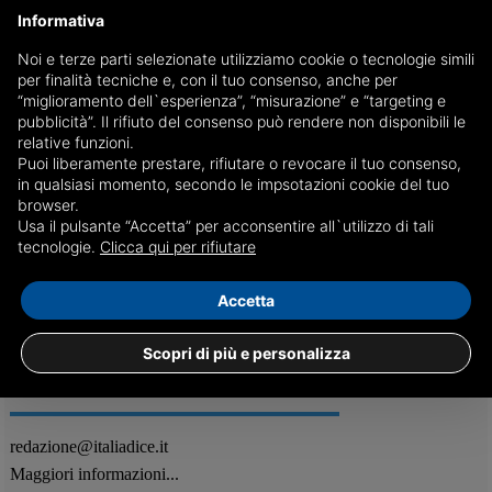
Informativa
Noi e terze parti selezionate utilizziamo cookie o tecnologie simili
per finalità tecniche e, con il tuo consenso, anche per
A Star is Born: Lady Gaga e Bradley Cooper stasera
“miglioramento dell`esperienza”, “misurazione” e “targeting e
su Canale 5
pubblicità”. Il rifiuto del consenso può rendere non disponibili le
relative funzioni.
L’acclamato esordio alla regia dell’attore statunitense arriva in prima
Puoi liberamente prestare, rifiutare o revocare il tuo consenso,
serata alle 21:20
in qualsiasi momento, secondo le impsotazioni cookie del tuo
browser.
Usa il pulsante “Accetta” per acconsentire all`utilizzo di tali
17/11
Attualità
tecnologie.
Clicca qui per rifiutare
Accetta
Scopri di più e personalizza
REDAZIONE
Feed RSS
redazione@italiadice.it
Maggiori informazioni...