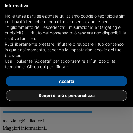
Informativa
Noi e terze parti selezionate utilizziamo cookie o tecnologie simili
per finalità tecniche e, con il tuo consenso, anche per
La nuova truffa sul credito dei telefonini: 9
“miglioramento dell`esperienza”, “misurazione” e “targeting e
centesimi per ogni pagina web visitata
pubblicità”. Il rifiuto del consenso può rendere non disponibili le
relative funzioni.
La novità è oggetto di indagine nell'ambito di un'inchiesta della
Puoi liberamente prestare, rifiutare o revocare il tuo consenso,
Procura di Milano. Sequestrate già copiose percentuali dei proventi
in qualsiasi momento, secondo le impsotazioni cookie del tuo
delle frodi poste in essere in danno degli utenti
browser.
Usa il pulsante “Accetta” per acconsentire all`utilizzo di tali
28/09
Attualità
tecnologie.
Clicca qui per rifiutare
Accetta
Scopri di più e personalizza
REDAZIONE
Feed RSS
redazione@italiadice.it
Maggiori informazioni...