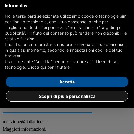
Informativa
Noi e terze parti selezionate utilizziamo cookie o tecnologie simili
per finalità tecniche e, con il tuo consenso, anche per
Il 25 aprile non può essere rimandato: Mattarella a
“miglioramento dell`esperienza”, “misurazione” e “targeting e
Genova per l’anniversario della Liberazione
pubblicità”. Il rifiuto del consenso può rendere non disponibili le
relative funzioni.
Nonostante un anticipo di quattro ore, il presidente della Repubblica
Puoi liberamente prestare, rifiutare o revocare il tuo consenso,
parteciperà alla cerimonia di commemorazione della fine della
in qualsiasi momento, secondo le impsotazioni cookie del tuo
guerra, la caduta del regime fascista e la condanna al nazismo
browser.
Usa il pulsante “Accetta” per acconsentire all`utilizzo di tali
24/04
Cultura
tecnologie.
Clicca qui per rifiutare
Accetta
Scopri di più e personalizza
REDAZIONE
Feed RSS
redazione@italiadice.it
Maggiori informazioni...