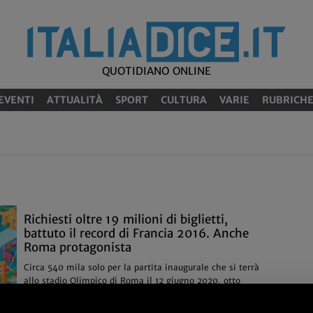
QUOTIDIANO ONLINE
EVENTI
ATTUALITÀ
SPORT
CULTURA
VARIE
RUBRICH
Richiesti oltre 19 milioni di biglietti,
battuto il record di Francia 2016. Anche
Roma protagonista
Circa 540 mila solo per la partita inaugurale che si terrà
allo stadio Olimpico di Roma il 12 giugno 2020, otto
volte la capacità della struttura
16/07
Sport (Calcio)