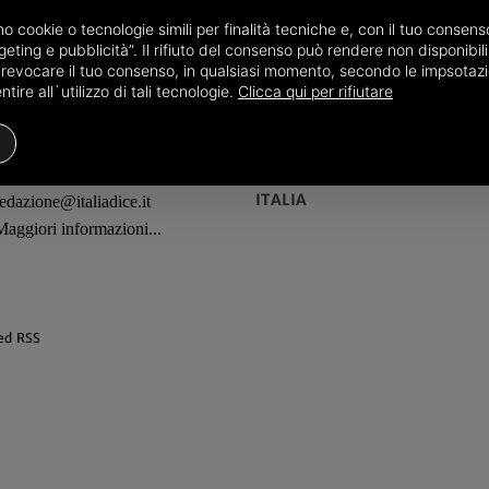
amo cookie o tecnologie simili per finalità tecniche e, con il tuo conse
eting e pubblicità”. Il rifiuto del consenso può rendere non disponibili 
o revocare il tuo consenso, in qualsiasi momento, secondo le impsotazi
ire all`utilizzo di tali tecnologie.
Clicca qui per rifiutare
REDAZIONE
TERRITORI
ITALIA
redazione@italiadice.it
Maggiori informazioni...
ed RSS