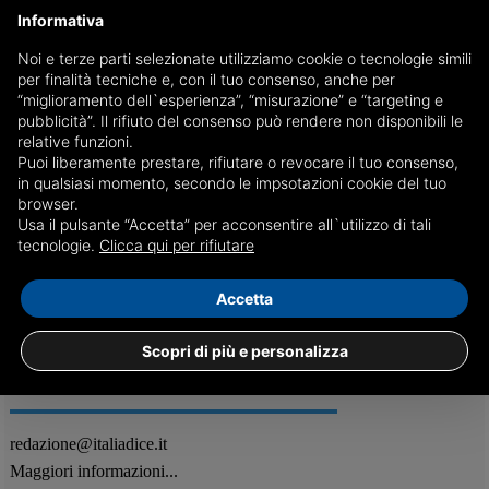
Informativa
Noi e terze parti selezionate utilizziamo cookie o tecnologie simili
per finalità tecniche e, con il tuo consenso, anche per
Concorso per agenti 007: l’Italia è alla ricerca di
“miglioramento dell`esperienza”, “misurazione” e “targeting e
esperti nei servizi segreti
pubblicità”. Il rifiuto del consenso può rendere non disponibili le
relative funzioni.
La campagna coinvolge gli ambiti legati a quelle che sono le minacce
Puoi liberamente prestare, rifiutare o revocare il tuo consenso,
odierne sempre più gravi, la cybersicurezza, la social media
in qualsiasi momento, secondo le impsotazioni cookie del tuo
intelligence e il terrorismo
browser.
Usa il pulsante “Accetta” per acconsentire all`utilizzo di tali
17/02
Varie
tecnologie.
Clicca qui per rifiutare
Accetta
Scopri di più e personalizza
REDAZIONE
Feed RSS
redazione@italiadice.it
Maggiori informazioni...