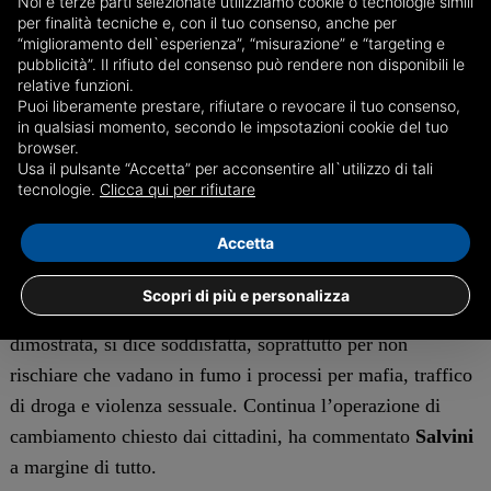
Noi e terze parti selezionate utilizziamo cookie o tecnologie simili
compromessi del genere. Da parte sua Giuseppe Conte ha
per finalità tecniche e, con il tuo consenso, anche per
risposto di non avere rimorsi e di aver fatto quanto
“miglioramento dell`esperienza”, “misurazione” e “targeting e
pubblicità”. Il rifiuto del consenso può rendere non disponibili le
possibile per il bene del paese e delle persone che gli
relative funzioni.
hanno dato fiducia.
Puoi liberamente prestare, rifiutare o revocare il tuo consenso,
in qualsiasi momento, secondo le impsotazioni cookie del tuo
browser.
Letta
ha definito questa riforma come un qualcosa che fa
Usa il pulsante “Accetta” per acconsentire all`utilizzo di tali
avvicinare l’Italia all’Europa in termini di giustizia,
tecnologie.
Clicca qui per rifiutare
elogiando la grande modernità e la grande efficacia delle
Accetta
proposte della Cartabia.
Scopri di più e personalizza
Anche la
Lega
, nonostante la ferma opposizione
dimostrata, si dice soddisfatta, soprattutto per non
rischiare che vadano in fumo i processi per mafia, traffico
di droga e violenza sessuale. Continua l’operazione di
cambiamento chiesto dai cittadini, ha commentato
Salvini
a margine di tutto.