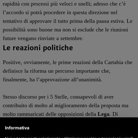
rapidità con processi più veloci e snelli; adesso che c’è
l’accordo si potrà procedere in questa direzione nel
tentativo di approvare il tutto prima della pausa estiva. Le
possibilità sono buone ma non si esclude che le riunioni
future vengano rinviate a settembre.
Le reazioni politiche
Positive, ovviamente, le prime reazioni della Cartabia che
definisce la riforma un percorso importante che,
finalmente, ha l’approvazione all’unanimità.
Stesso discorso per i 5 Stelle, consapevoli di aver
contribuito di molto al miglioramento della proposta ma
molto rammaricati delle opposizioni della
Lega
. Di
diverso parere
Di Battista
che da ex pentastellato non
Informativa
digerisce l’idea che il suo partito abbia ceduto a