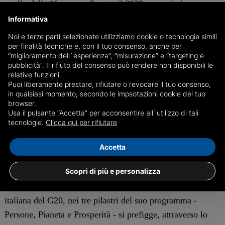
quello della “fame zero” entro il 2030; una missione
ambiziosa ma che può diventare realtà con l’impegno di
Informativa
tutti.
Noi e terze parti selezionate utilizziamo cookie o tecnologie simili
per finalità tecniche e, con il tuo consenso, anche per
“miglioramento dell`esperienza”, “misurazione” e “targeting e
La pandemia, ha continuato Luigi Di Maio, ha portato in
pubblicità”. Il rifiuto del consenso può rendere non disponibili le
evidenza l'interdipendenza tra i vari paesi che prescinde i
relative funzioni.
Puoi liberamente prestare, rifiutare o revocare il tuo consenso,
confini geografici e le differenze culturali. Per
in qualsiasi momento, secondo le impsotazioni cookie del tuo
questo occorre una linea comune per guardare al futuro
browser.
Usa il pulsante “Accetta” per acconsentire all`utilizzo di tali
con rinnovato ottimismo e un nuovo spirito di inclusività
tecnologie.
Clicca qui per rifiutare
generale, nell’ottica di economie sempre più green e
sempre più vicine ai cambiamenti e alle situazioni più
Accetta
critiche.
Scopri di più e personalizza
Tra le dichiarazioni più importanti: "La Presidenza
italiana del G20, nei tre pilastri del suo programma -
Persone, Pianeta e Prosperità - si prefigge, attraverso lo