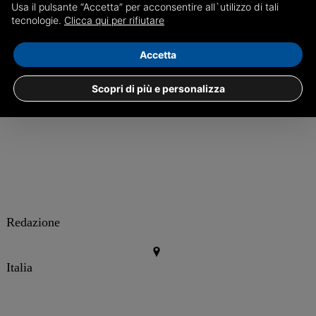
Usa il pulsante “Accetta” per acconsentire all`utilizzo di tali
Ferragni aveva già espresso la sua stima nei confronti del
tecnologie.
Clicca qui per rifiutare
marito subito dopo il suo intervento alla festa del lavoro
Accetta
attraverso una storia su Instagram: "
Devo dire
- le parole
dell'imprenditrice -
che sono super fiera di Fedez, non
Scopri di più e personalizza
potrei essere più fiera di così
''.
Redazione
Italia