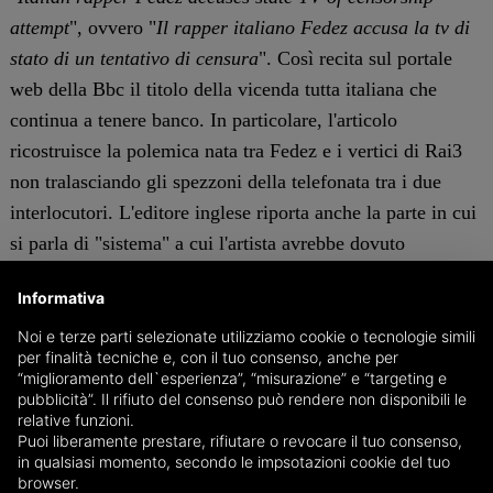
attempt
", ovvero "
Il rapper italiano Fedez accusa la tv di
stato di un tentativo di censura
". Così recita sul portale
web della Bbc il titolo della vicenda tutta italiana che
continua a tenere banco. In particolare, l'articolo
ricostruisce la polemica nata tra Fedez e i vertici di Rai3
non tralasciando gli spezzoni della telefonata tra i due
interlocutori. L'editore inglese riporta anche la parte in cui
si parla di "sistema" a cui l'artista avrebbe dovuto
allinearsi. Poi viene menzionato il leader della Lega,
Informativa
Matteo Salvini, che in seguito al monologo sul palco del
Primo maggio, ha provveduto ad invitare Fedez a un
Noi e terze parti selezionate utilizziamo cookie o tecnologie simili
per finalità tecniche e, con il tuo consenso, anche per
confronto su tali temi davanti a un caffè.
“miglioramento dell`esperienza”, “misurazione” e “targeting e
pubblicità”. Il rifiuto del consenso può rendere non disponibili le
relative funzioni.
Orgogliosa la neo mamma Chiara Ferragni che dai suoi
Puoi liberamente prestare, rifiutare o revocare il tuo consenso,
profili social fa sapere: "
Il nostro eroe ora è anche
in qualsiasi momento, secondo le impsotazioni cookie del tuo
browser.
internazionale
", postando la news riportata dalla Bbc. La