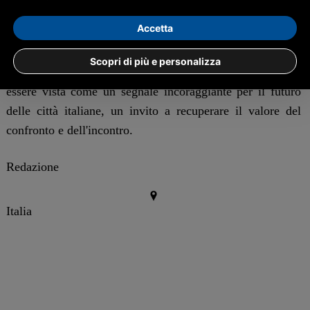
In un momento storico in cui l'isolamento sociale
Accetta
rappresenta una sfida crescente, i circoli culturali
riaffermano la
centralità della cultura
come motore di
Scopri di più e personalizza
integrazione e dialogo. La loro rinascita può dunque
essere vista come un segnale incoraggiante per il futuro
delle città italiane, un invito a recuperare il valore del
confronto e dell'incontro.
Redazione
Italia