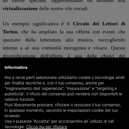
un valore speciale, rappresentando un antidoto alla
virtualizzazione
delle nostre vite sociali.
Un esempio significativo è il
Circolo dei Lettori di
Torino
, che ha ampliato la sua offerta con eventi che
spaziano dalla letteratura alla musica, raccogliendo
intorno a sé una comunità eterogenea e vivace. Questa
diversificazione dell'offerta è una delle chiavi del
successo attuale dei circoli culturali.
Informativa
Noi e terze parti selezionate utilizziamo cookie o tecnologie simili
Il ritorno dei circoli culturali è salutato positivamente
per finalità tecniche e, con il tuo consenso, anche per
anche dalle amministrazioni locali, che vedono in queste
“miglioramento dell`esperienza”, “misurazione” e “targeting e
pubblicità”. Il rifiuto del consenso può rendere non disponibili le
istituzioni un potente strumento di
rigenerazione urbana
.
relative funzioni.
Investimenti in spazi culturali contribuiscono non solo
Puoi liberamente prestare, rifiutare o revocare il tuo consenso,
in qualsiasi momento, secondo le impsotazioni cookie del tuo
alla crescita intellettuale delle comunità, ma anche alla
browser.
rivitalizzazione economica dei quartieri.
Usa il pulsante “Accetta” per acconsentire all`utilizzo di tali
tecnologie.
Clicca qui per rifiutare