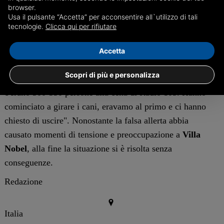
Allarme bomba a Sanremo, il
browser.
Usa il pulsante “Accetta” per acconsentire all`utilizzo di tali
racconto di Facchinetti
tecnologie.
Clicca qui per rifiutare
Francesco Facchinetti
, presente alla cena in qualità di
Accetta
manager di
Mr. Rain
, ha condiviso la sua esperienza su
Scopri di più e personalizza
Instagram
: "Ci hanno detto che c'era un allarme bomba,
c'erano 300-350 persone alla cena di Radio 105. Hanno
cominciato a girare i cani, eravamo al primo e ci hanno
chiesto di uscire". Nonostante la falsa allerta abbia
causato momenti di tensione e preoccupazione a
Villa
Nobel
, alla fine la situazione si è risolta senza
conseguenze.
Redazione
Italia