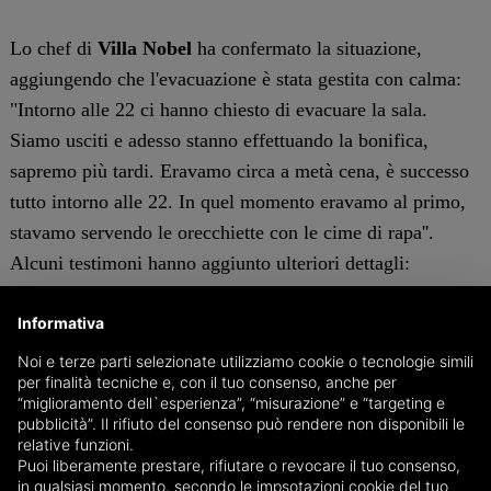
Lo chef di
Villa Nobel
ha confermato la situazione,
aggiungendo che l'evacuazione è stata gestita con calma:
"Intorno alle 22 ci hanno chiesto di evacuare la sala.
Siamo usciti e adesso stanno effettuando la bonifica,
sapremo più tardi. Eravamo circa a metà cena, è successo
tutto intorno alle 22. In quel momento eravamo al primo,
stavamo servendo le orecchiette con le cime di rapa''.
Alcuni testimoni hanno aggiunto ulteriori dettagli:
"Eravamo seduti ai tavoli quando sono entrate le forze
Informativa
dell'ordine e ci hanno chiesto di uscire velocemente, senza
specificare altro, né fare accenno ad allarmi bomba.
Noi e terze parti selezionate utilizziamo cookie o tecnologie simili
per finalità tecniche e, con il tuo consenso, anche per
Siamo usciti dalla villa, che affaccia proprio sull'Aurelia,
“miglioramento dell`esperienza”, “misurazione” e “targeting e
e hanno bloccato la strada per i controlli. Ora siamo
pubblicità”. Il rifiuto del consenso può rendere non disponibili le
relative funzioni.
rientrati nei nostri hotel".
Puoi liberamente prestare, rifiutare o revocare il tuo consenso,
in qualsiasi momento, secondo le impsotazioni cookie del tuo