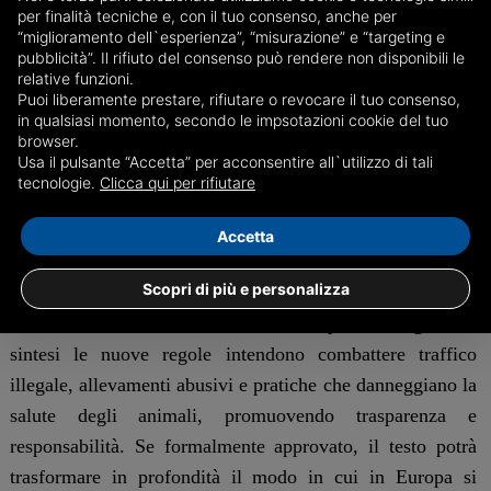
per finalità tecniche e, con il tuo consenso, anche per
essere microchippati prima dell’ingresso in UE e registrati
“miglioramento dell`esperienza”, “misurazione” e “targeting e
nelle banche dati nazionali previste. Anche i movimenti
pubblicità”. Il rifiuto del consenso può rendere non disponibili le
relative funzioni.
“non commerciali” saranno soggetti a controlli per evitare
Puoi liberamente prestare, rifiutare o revocare il tuo consenso,
che animali introdotti con finalità private vengano poi
in qualsiasi momento, secondo le impsotazioni cookie del tuo
browser.
venduti illegalmente.
Usa il pulsante “Accetta” per acconsentire all`utilizzo di tali
tecnologie.
Clicca qui per rifiutare
Il pacchetto legislativo, frutto di una proposta iniziale
della Commissione europea presentata nel 2023,
Accetta
rappresenta un vero salto di qualità; per la prima volta
Scopri di più e personalizza
l’Unione stabilisce criteri uniformi su welfare,
tracciabilità, allevamento e commercio per cani e gatti. In
sintesi le nuove regole intendono combattere traffico
illegale, allevamenti abusivi e pratiche che danneggiano la
salute degli animali, promuovendo trasparenza e
responsabilità. Se formalmente approvato, il testo potrà
trasformare in profondità il modo in cui in Europa si