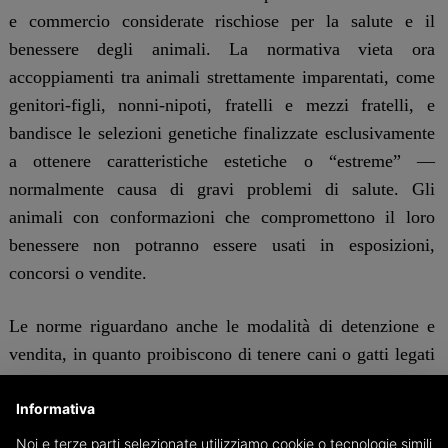
e commercio considerate rischiose per la salute e il
benessere degli animali. La normativa vieta ora
accoppiamenti tra animali strettamente imparentati, come
genitori-figli, nonni-nipoti, fratelli e mezzi fratelli, e
bandisce le selezioni genetiche finalizzate esclusivamente
a ottenere caratteristiche estetiche o “estreme” —
normalmente causa di gravi problemi di salute. Gli
animali con conformazioni che compromettono il loro
benessere non potranno essere usati in esposizioni,
concorsi o vendite.
Le norme riguardano anche le modalità di detenzione e
vendita, in quanto proibiscono di tenere cani o gatti legati
ininterrottamente a catena e vietato l’uso di collari a
Informativa
strozzo o con punte. Per quanto riguarda le importazioni
da paesi terzi, gli animali destinati alla vendita dovranno
Noi e terze parti selezionate utilizziamo cookie o tecnologie simili