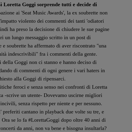
sì Loretta Goggi sorprende tutti e decide di
pazione ai 'Seat Music Awards', la ex soubrette non
l'impatto violento dei commenti dei tanti 'odiatori
uindi ha preso la decisione di chiudere le sue pagine
ri un lungo messaggio scritto in un post di
e e soubrette ha affermato di aver riscontrato "una
ità indescrivibili" fra i commenti della gente.
si della Goggi non ci stanno e hanno deciso di
dando di commenti di ogni genere i vari haters in
chiesto alla Goggi di ripensarci.
ritiche feroci e senza senso nei confronti di Loretta
za -scrive un utente- Dovevamo uscirne migliori
incivili, senza rispetto per niente e per nessuno.
' preferiti cantano in playback due volte su tre, e
 Ora se lo fa #LorettaGoggi dopo oltre 40 anni di
concerti da anni, non va bene e bisogna insultarla?