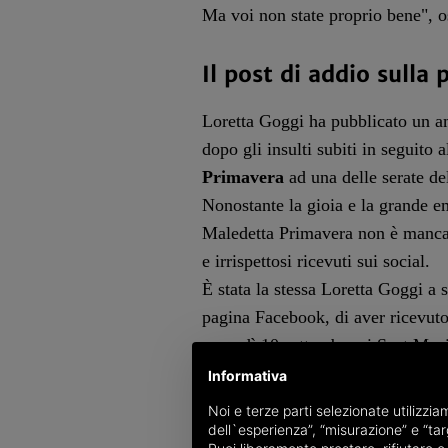
Ma voi non state proprio bene", o
Il post di addio sulla
Loretta Goggi ha pubblicato un am
dopo gli insulti subiti in seguito 
Primavera
ad
una delle serate d
Nonostante la gioia e la grande e
Maledetta Primavera non è manca
e irrispettosi ricevuti sui social.
È stata la stessa Loretta Goggi a 
pagina Facebook
, di aver ricevut
venerdì 10 settembre ai Seat Mus
Le critiche ricevute da Loretta Go
Informativa
l’artista ha fatto solo riferimento
Noi e terze parti selezionate utilizzi
al look, nonché alla scelta di 
dell`esperienza”, “misurazione” e “targ