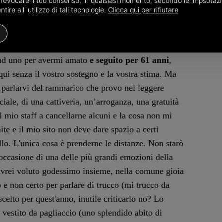
o revocare il tuo consenso, in qualsiasi momento, secondo le impsotazi
 turbata a livello emotivo e portata a prendere la
ire all`utilizzo di tali tecnologie.
Clicca qui per rifiutare
.
tutti, anche coloro che mi seguono su altri siti,
o ad uno per avermi amato
e seguito per 61 anni
,
qui senza il vostro sostegno e la vostra stima. Ma
ei parlarvi del rammarico che provo nel leggere
iale, di una cattiveria, un’arroganza, una gratuità
 il mio staff a cancellarne alcuni e la cosa non mi
ite e il mio sito non deve dare spazio a certi
o. L'unica cosa è prenderne le distanze. Non starò
n occasione di una delle più grandi emozioni della
avrei voluto godessimo insieme, nella comune gioia
 e non certo per parlare di trucco (mi trucco da
celto per quest'anno, inutile criticarlo no? Lo
 vestito da pagliaccio (uno splendido abito di