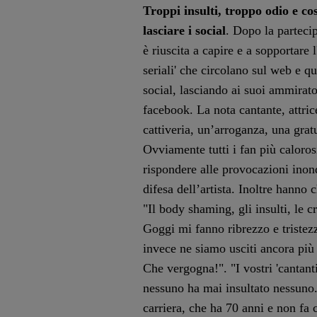
Troppi insulti, troppo odio e co
lasciare i social
. Dopo la parteci
è riuscita a capire e a sopportare 
seriali' che circolano sul web e q
social, lasciando ai suoi ammirato
facebook. La nota cantante, attric
cattiveria, un’arroganza, una gratu
Ovviamente tutti i fan più caloro
rispondere alle provocazioni inon
difesa dell’artista. Inoltre hanno 
"Il body shaming, gli insulti, le c
Goggi mi fanno ribrezzo e tristez
invece ne siamo usciti ancora più 
Che vergogna!". "I vostri 'cantanti
nessuno ha mai insultato nessuno.
carriera, che ha 70 anni e non fa 