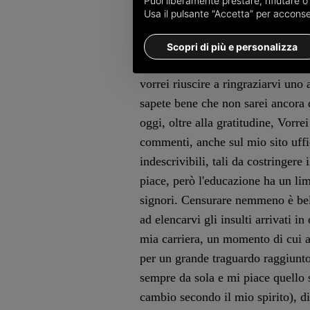
Puoi liberamente prestare, rifiutare 
che tuttavia l'hanno profondamente
Usa il pulsante “Accetta” per acconsent
decisione di abbandonare i social
Questo il suo messaggio:
Scopri di più e personalizza
“Miei cari tutti, ma proprio tutti 
vorrei riuscire a ringraziarvi un
sapete bene che non sarei ancora 
oggi, oltre alla gratitudine, Vorr
commenti, anche sul mio sito uffic
indescrivibili, tali da costringere
piace, però l'educazione ha un lim
signori. Censurare nemmeno è bell
ad elencarvi gli insulti arrivati i
mia carriera, un momento di cui 
per un grande traguardo raggiunto
sempre da sola e mi piace quello s
cambio secondo il mio spirito), di