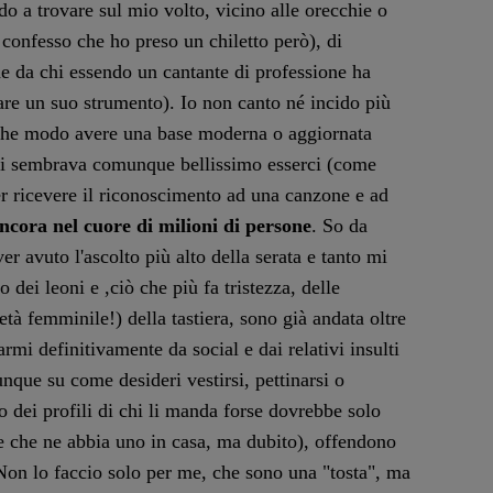
fido a trovare sul mio volto, vicino alle orecchie o
o, confesso che ho preso un chiletto però), di
he da chi essendo un cantante di professione ha
are un suo strumento). Io non canto né incido più
che modo avere una base moderna o aggiornata
Mi sembrava comunque bellissimo esserci (come
per ricevere il riconoscimento ad una canzone e ad
ncora nel cuore di milioni di persone
. So da
ver avuto l'ascolto più alto della serata e tanto mi
o dei leoni e ,ciò che più fa tristezza, delle
ietà femminile!) della tastiera, sono già andata oltre
armi definitivamente da social e dai relativi insulti
iunque su come desideri vestirsi, pettinarsi o
o dei profili di chi li manda forse dovrebbe solo
e che ne abbia uno in casa, ma dubito), offendono
Non lo faccio solo per me, che sono una "tosta", ma