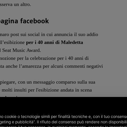
sserva un altro.
 pagina facebook
aro post sui social in cui annuncia il suo addio
all’esibizione
per i 40 anni di Maledetta
el Seat Music Award
.
mozione per la celebrazione per i 40 anni di
ta anche l’amarezza per alcuni commenti negativi
spiegare,
con un messaggio comparso sulla sua
o molti insulti per l'esibizione andata in scena
ic Awards.
ggi non sono state specificate nel dettaglio,
 a generici
insulti arrivati sul suo conto in merito
amo cookie o tecnologie simili per finalità tecniche e, con il tuo conse
cantare in playback Maledetta Primavera
. Critiche
eting e pubblicità”. Il rifiuto del consenso può rendere non disponibili 