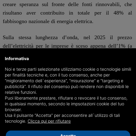
creare speranza sul fronte delle fonti rinnovabili, che
risultano aver contribuito in totale per il 48% al
fabbisogno nazionale di energia elettrica.
Sulla stessa lunghezza d’onda, nel 2025 il prezzo
dell’elettricità per le imprese è sceso appena dell’1% (a
26,25 c€/kWh), dimostrando come anche i clienti non
Informativa
domestici debbano affrontare alcuni dei costi fra i più alti
Noi e terze parti selezionate utilizziamo cookie o tecnologie simili
d’Europa.
per finalità tecniche e, con il tuo consenso, anche per
“miglioramento dell`esperienza”, “misurazione” e “targeting e
pubblicità”. Il rifiuto del consenso può rendere non disponibili le
“L’Italia resta un Paese manifatturiero che dipende in
relative funzioni.
misura significativa da energia importata, e il
Puoi liberamente prestare, rifiutare o revocare il tuo consenso,
in qualsiasi momento, secondo le impsotazioni cookie del tuo
differenziale dei prezzi dell’elettricità e del gas rispetto
browser.
alla media europea continua a pesare sulla competitività
Usa il pulsante “Accetta” per acconsentire all`utilizzo di tali
tecnologie.
Clicca qui per rifiutare
delle imprese e sui bilanci delle famiglie — sottolinea
Dell’Acqua —. Ridurre questo divario non è solo un
Accetta